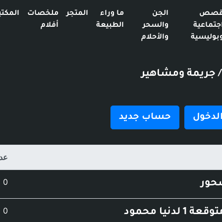
صص
الجن
ما وراء
المتجر
ملخصات
المكتب
جتماعية
والسحر
الطبيعة
أفلام
بوليسية
والأحلام
/ جريمة ومشاهير
لدخول
حساب جديد
عدد
عدد
0
حور
عدد
0
 لدنيا محمود