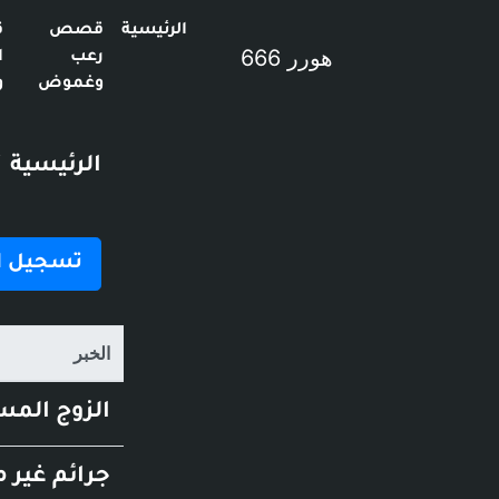
الرئيسية
قصص
ق
هورر 666
رعب
ا
وغموض
و
الرئيسية
تسجيل ا
الخبر
الزوج المس
جرائم غير متوقعة 1