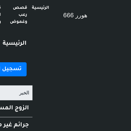
الرئيسية
قصص
ق
هورر 666
رعب
ا
وغموض
و
الرئيسية
تسجيل ا
الخبر
الزوج المس
جرائم غير متوقعة 1