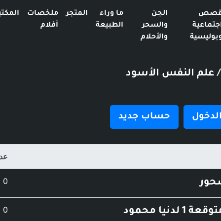
صص
الجن
ما وراء
المتجر
ملخصات
المكتب
جتماعية
والسحر
الطبيعة
أفلام
بوليسية
والأحلام
/ علم النفس الأسود
لدخول
حساب جديد
عدد
عدد
0
حور
عدد
0
 لدنيا محمود