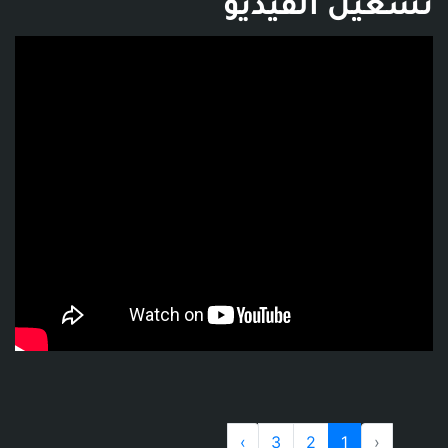
تشغيل الفيديو
فديو توضيحي للبوست
›
3
2
1
‹