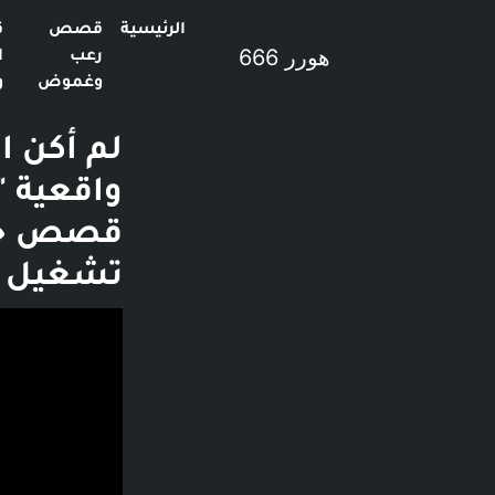
الرئيسية
قصص
ق
هورر 666
رعب
ا
وغموض
و
لم أكن ا
تشغيل ا
فديو توضيحي لل