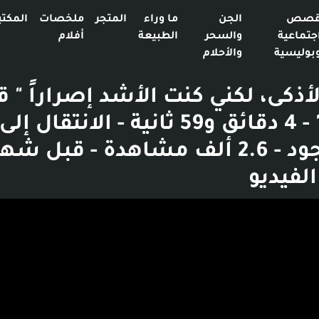
صص
الجن
ما وراء
المتجر
ملخصات
المكتب
جتماعية
والسحر
الطبيعة
أفلام
بوليسية
والأحلام
لأذكى، لكني كنت الأشد إصراراً " 
واقعية " - 4 دقائق و59 ثانية - الانتق
قصص جود - 2.6 ألف مشاهدة - قبل ش
لفيديو
بوست