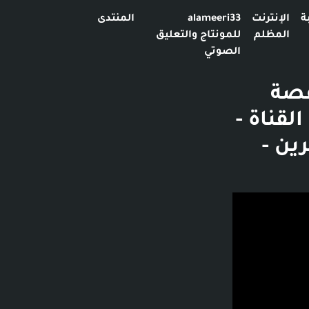
ة
الإنترنت
alameeri33
المنتدى
المظلم
للمونتاج والتعليق
الصوتي
قصة
ال إلى القناة -
هرين -