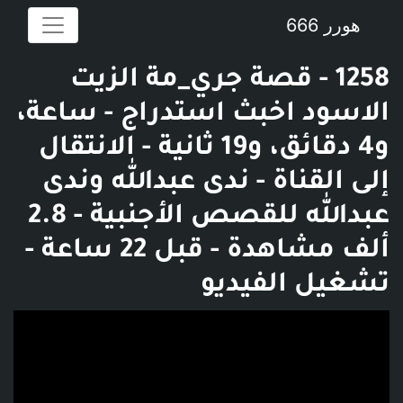
هورر 666
1258 - قصة جري_مة الزيت
الاسود اخبث استدراج - ساعة،
و4 دقائق، و19 ثانية - الانتقال
إلى القناة - ‫ندى عبدالله وندى
عبدالله للقصص الأجنبية - 2.8
ألف مشاهدة - قبل 22 ساعة -
تشغيل الفيديو
فديو توضيحي للبوست