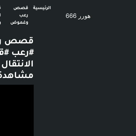
الرئيسية
قصص
ق
هورر 666
رعب
ا
وغموض
و
قصص رعب
مشاهدة -
فديو توضيحي لل