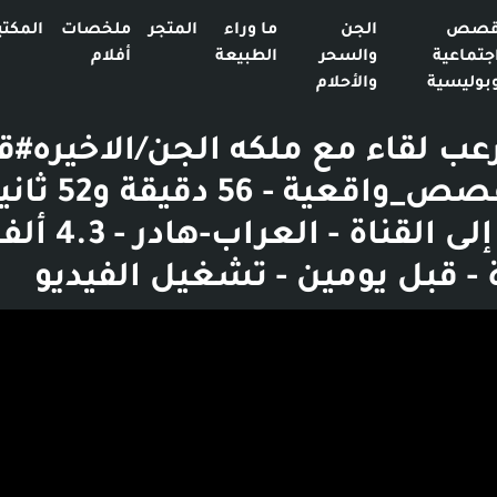
صص
الجن
ما وراء
المتجر
ملخصات
المكتب
جتماعية
والسحر
الطبيعة
أفلام
بوليسية
والأحلام
 لقاء مع ملكه الجن/الاخيره
#رعب #قصص_واقعية - 56 دق
الانتقال إلى القناة - العراب-هادر - 
 قبل يومين - تشغيل الفيديو
بوست