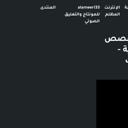
ة
الإنترنت
alameeri33
المنتدى
المظلم
للمونتاج والتعليق
الصوتي
#قصص
يقة و52 ثانية -
4.3 ألف