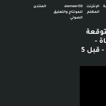
ة
الإنترنت
alameeri33
المنتدى
المظلم
للمونتاج والتعليق
الصوتي
توقعة
قناة -
حكاياتنا في فيديوهاتنا - 5.3 ألف مشاهدة - قبل 5