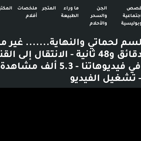
صص
الجن
ما وراء
المتجر
ملخصات
المكتب
جتماعية
والسحر
الطبيعة
أفلام
بوليسية
والأحلام
م لحماتي والنهاية....... غير م
👌🏽😉 - 5 دقائق و48 ثانية - الانتقال إلى ال
 تشغيل الفيديو
بوست