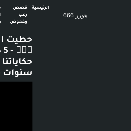
الرئيسية
قصص
ق
هورر 666
رعب
ا
وغموض
و
حطيت الس
سنوات -
فديو توضيحي لل