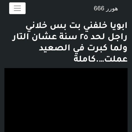
هورر 666
ابويا خلفني بت بس خلاني
راجل لحد ٢٥ سنة عشان التار
ولما كبرت في الصعيد
عملت….كاملة
فديو توضيحي للبوست