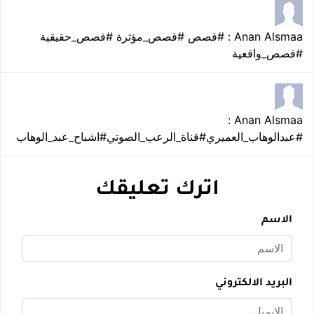
Anan Alsmaa : #قصص #قصص_مؤثرة #قصص_حقيقية
#قصص_واقعية
Anan Alsmaa :
#عبدالوهاب_العميري#قناة_الرعب_الصوتي#اشباح_عبد_الوهاب
اترك تعليقك
الاسم
البريد الالكتروني