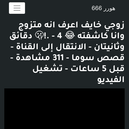
هورر 666
زوجي خايف اعرف انه متزوج
وانا كاشفته 😂 🫢!. - 4 دقائق
وثانيتان - الانتقال إلى القناة -
قصص سوما - 311 مشاهدة -
قبل 5 ساعات - تشغيل
الفيديو
فديو توضيحي للبوست