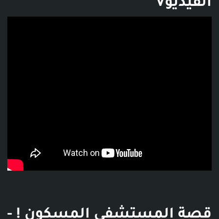
الفيديوV
فديو توضيحي للبوست
قصة المستشفى المسكون ! -