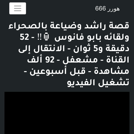
هورر 666
قصة راشد وضياعة بالصحراء
ولقائه بابو فانوس 🏮‼️ - 52
دقيقة و5 ثوان - الانتقال إلى
القناة - مشعفل - 92 ألف
مشاهدة - قبل أسبوعين -
تشغيل الفيديو
فديو توضيحي للبوست