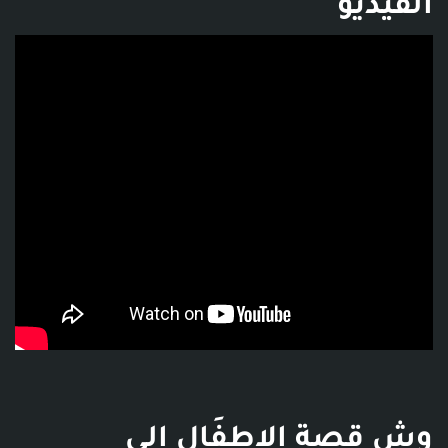
الفيديو
فديو توضيحي للبوست
وش قصة الاطفَال الي