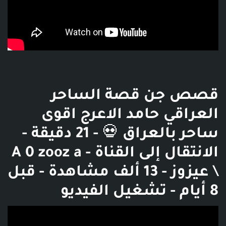
قصص جن قصة الساحر
العراقي حامد الاعرج اقوى
ساحر بالعراق 💀 - 21 دقيقة -
الانتقال إلى القناة - A 0 zooz a
\ عيزوز - 13 ألف مشاهدة - قبل
8 أيام - تشغيل الفيديو
فديو توضيحي للبوست