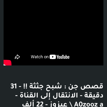
قصص جن : شبح جثثة !! - 31
دقيقة - الانتقال إلى القناة -
A0zooz a \ عيزوز - 22 ألف