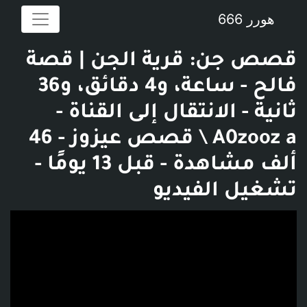
هورر 666
قصص جن: قرية الجن | قصة
فالح - ساعة، و4 دقائق، و36
ثانية - الانتقال إلى القناة -
A0zooz a \ قصص عيزوز - 46
ألف مشاهدة - قبل 13 يومًا -
تشغيل الفيديو
فديو توضيحي للبوست