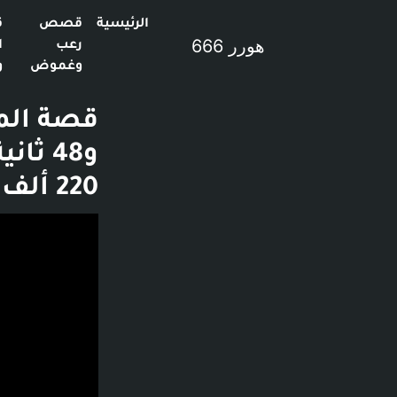
الرئيسية
قصص
ق
هورر 666
رعب
ا
وغموض
و
220 ألف مشاهدة - قبل سنتين - تشغيل الفيديو
فديو توضيحي لل