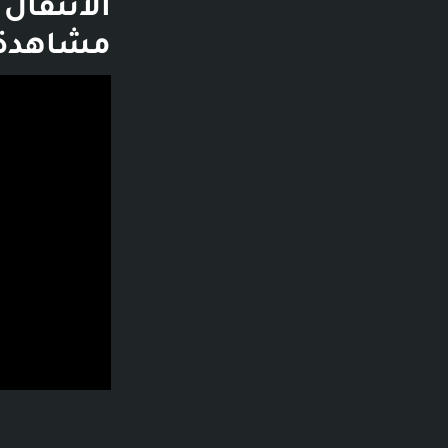
مشاهدة - قبل 9 سنوات
فديو توضيحي لل