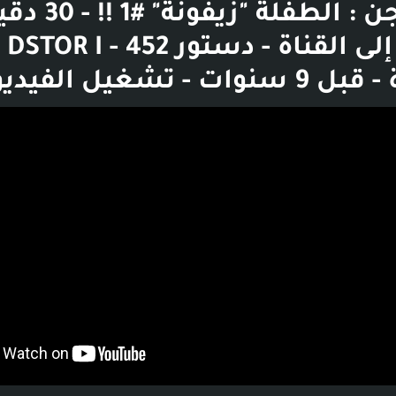
قصص جن : الطفلة "زيفو
الانتق
 - تشغيل الفيديو
بوست