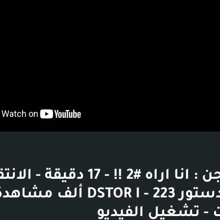
قصص جن : انا اراه #2 !! - 17 دقيق
القناة - دستور DSTOR I - 223 أ