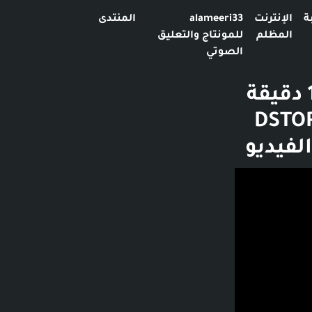
ة
الإنترنت
alameeri33
المنتدى
المظلم
للمونتاج والتعليق
الصوتي
‏قصة المتابعة اللي قتلت بنتها ￼😳 !! - 15 دقيقة
قال إلى القناة - دستور DSTOR I -