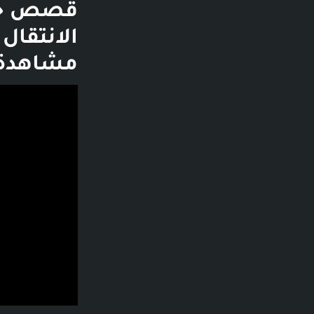
مشاهدة - قبل 9 سنوات
فديو توضيحي لل