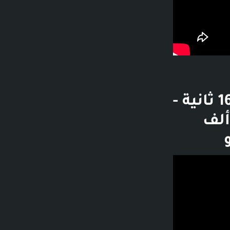
قصص رعب : ( جريمة قتل ) !! - 8 دقائق و16 ثانية -
ال إلى القناة - دستور DSTOR I - 230 ألف