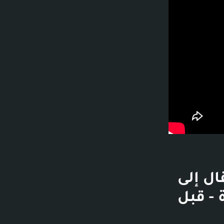
ة - الانتقال إلى
لف مشاهدة - قبل