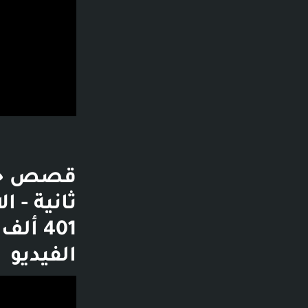
الفيديو
فديو توضيحي لل