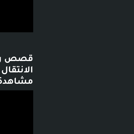
مشاهدة - قبل 9 سنوات
فديو توضيحي لل