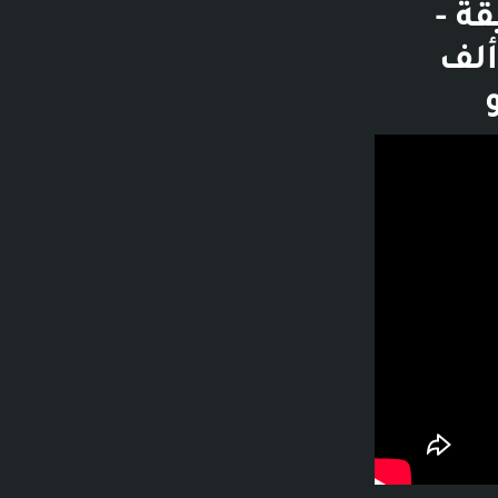
نة" #1 !! - 30 دقيقة -
ال إلى القناة - دستور DSTOR I - 452 ألف