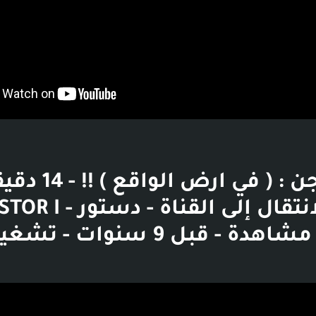
ثانية - الانتقال إلى القناة - دستور I
401 ألف مشاهدة - قبل 9 سنوات - تش
بوست