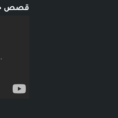
قصص جن :
فديو توضيحي لل