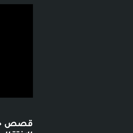
فديو توضيحي لل