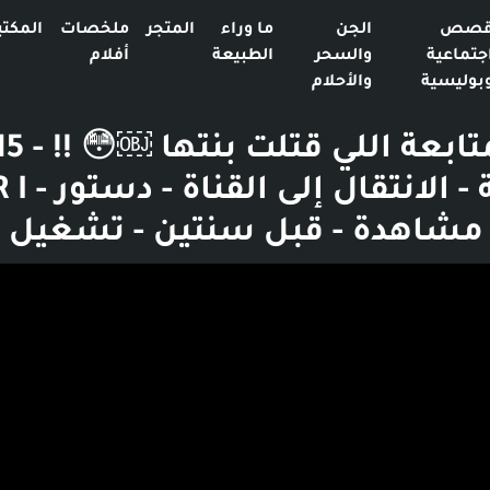
صص
الجن
ما وراء
المتجر
ملخصات
المكتب
جتماعية
والسحر
الطبيعة
أفلام
بوليسية
والأحلام
و48 ثانية - الانت
بوست