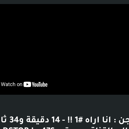
بوست
قصص جن : انا اراه