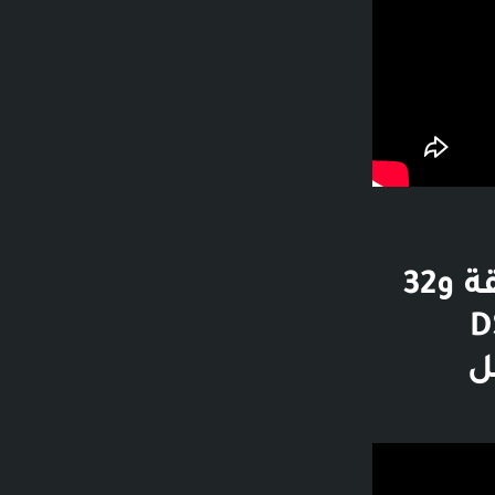
قصص جن : ( في ارض الواقع ) !! - 14 دقيقة و32
DSTOR  -
غيل