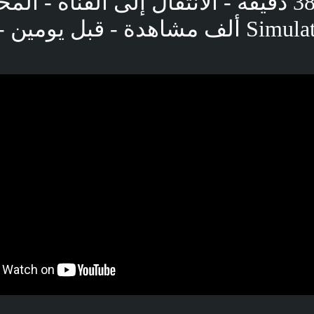
غريبة! - 38 دقيقة - الانتقال إلى القناة - الم
Simulation - 7.5 ألف مشاهدة - قبل يوم
بوست