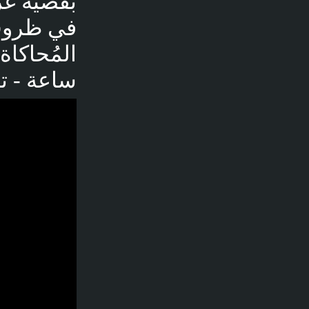
بقضية غر
ساعة - ت
فديو توضيحي لل