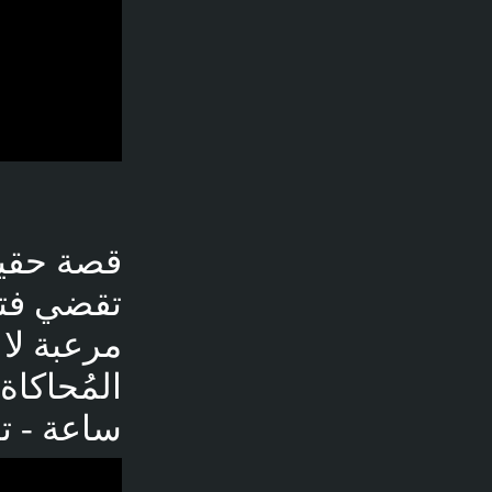
قصة حقيق
تقضي فتر
ساعة - ت
فديو توضيحي لل