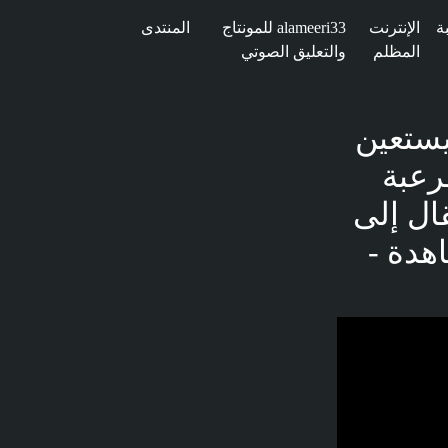
ة
الإنترنت
alameeri33 للمونتاج
المنتدى
المظلم
والتعليق الصوتي
ستعين
رعبة
ثانية - الانتقال إلى
Simulat ألف مشاهدة -