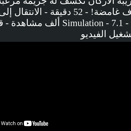
يبة الأركان تكشف لهُ جريمة مرعب
في ظروف غامضة! - 52 دقيقة - الانتقا
شغيل الفيديو
بوست