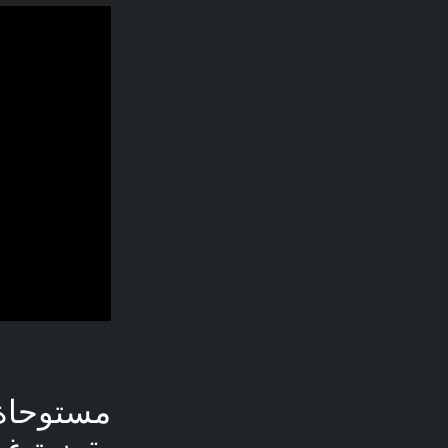
فديو توضيحي لل
مستوحاة 