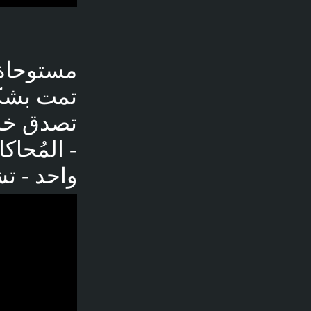
مستوحاة 
تمت بشك
واحد - تش
فديو توضيحي لل