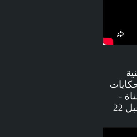
ية
كايات
القناة -
المُحاكاة - Simulation - 8.5 ألف مشاهدة - قبل 22