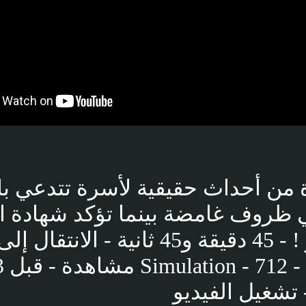
من أحداث حقيقية لأسرة تتدعي بان
ي ظروف غامضة بينما تؤكد شهادة ا
شيئاً أخر ! - 45 دقيقة و45 ثانية - الان
المُحاكاة - - 712
تشغيل الفيديو