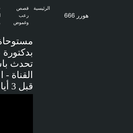
الرئيسية
قصص
ق
هورر 666
رعب
ا
وغموض
و
مستوحاة
بدكتورة 
قبل 3 أيام - تشغيل الفيديو
فديو توضيحي لل