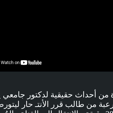
من أحداث حقيقية لدكتور جامعي ي
بة من طالب قرر الأنتـ حار ليتورط