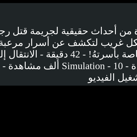
من أحداث حقيقية لجريمة قتل رج
ل غريب لتكشف عن أسرار مرعبة ل
تصدق خاصة بأسرتهُ! - 42 دقيقة - الا
- المُحاكاة - Simulation - 10 ألف 
غيل الفيديو
بوست