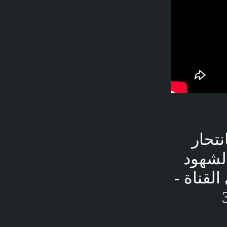
تحار
لشهود
تقال إلى القناة -
Simulation  مشاهدة - قبل 3