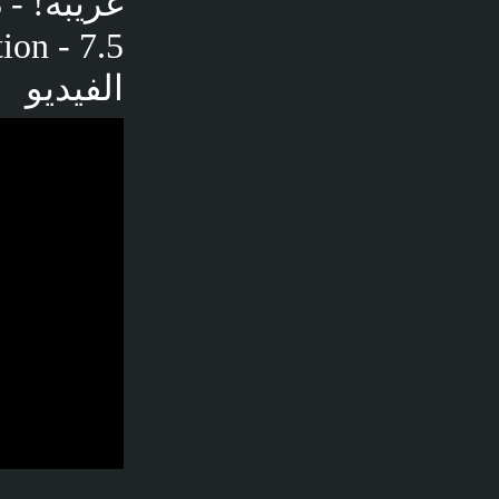
الفيديو
فديو توضيحي لل