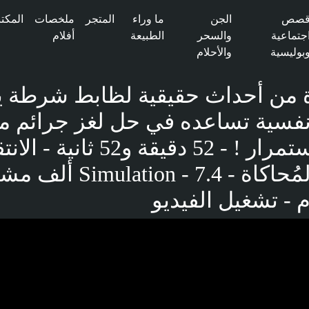
صص
الجن
ما وراء
المتجر
ملخصات
المكتب
جتماعية
والسحر
الطبيعة
أفلام
بوليسية
والأحلام
 من أحداث حقيقية لظابط شرطة ي
نفسية تساعده في حل لغز جرائم م
تحدث باستمرار ! - 52 دقيقة و52 
القناة - المُحاكاة - ion - 7.4
بوست