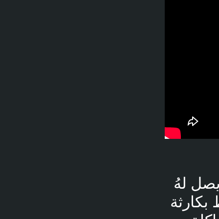
صل لهُ
 بكارثة