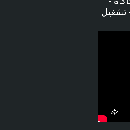
ُحاكاة -
ين - تشغيل