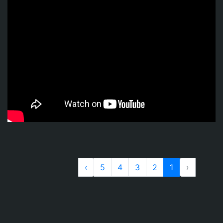
›
5
4
3
2
1
‹