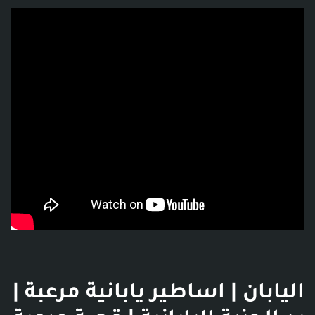
فديو توضيحي للبوست
اليابان | اساطير يابانية مرعبة |