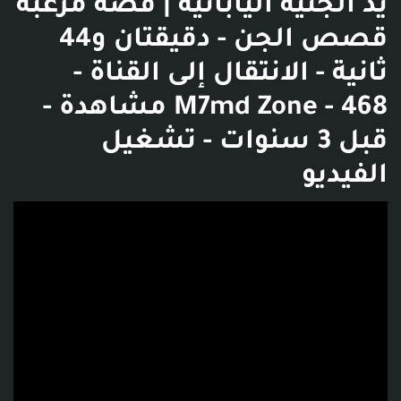
يد الجنية اليابانية | قصة مرعبة
قصص الجن - دقيقتان و44
ثانية - الانتقال إلى القناة -
M7md Zone - 468 مشاهدة -
قبل 3 سنوات - تشغيل
الفيديو
فديو توضيحي للبوست