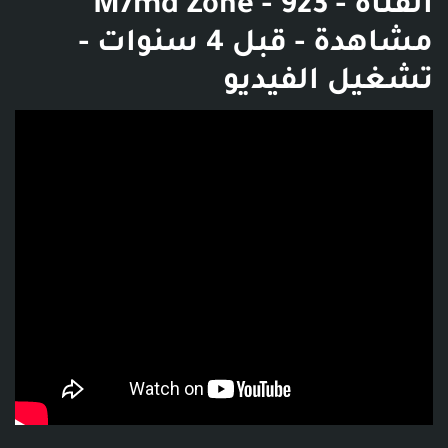
القناة - M7md Zone - 923
مشاهدة - قبل 4 سنوات -
تشغيل الفيديو
فديو توضيحي للبوست