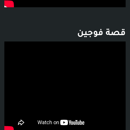
قصة فوجين
فديو توضيحي للبوست