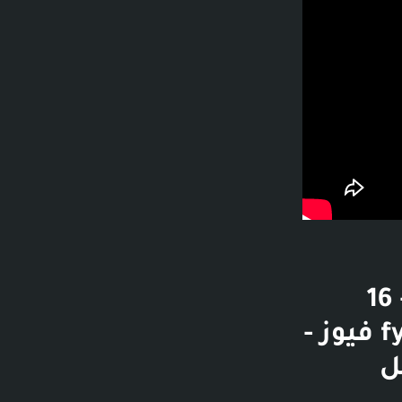
قصة|بنات عمي العانسات#قصص_فيوز - 16
دقيقة و46 ثانية - الانتقال إلى القناة - fyooz فيوز -
ل