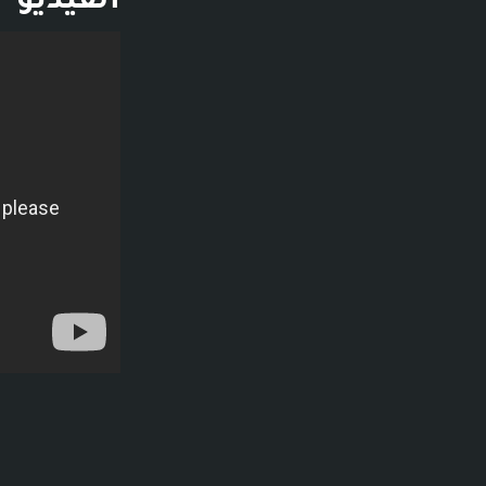
الفيديو
فديو توضيحي لل