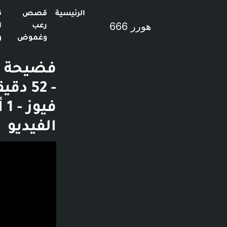
الرئيسية
قصص
ق
هورر 666
رعب
ا
وغموض
و
فضيحة أ
الفيديو
فديو توضيحي لل