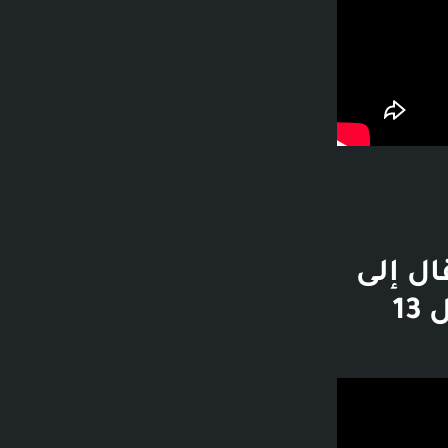
نية - الانتقال إلى
القناة - fyooz فيوز - 1.1 ألف مشاهدة - قبل 13