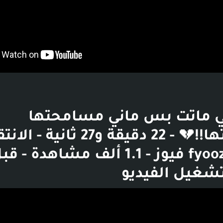
 ماتت بس ماني مسامحتها
ولامحللتها!!💔 - 22 دقيقة و27 ثا
شغيل الفيديو
بوست