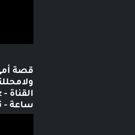
قصة أمي
ساعة - ت
فديو توضيحي لل