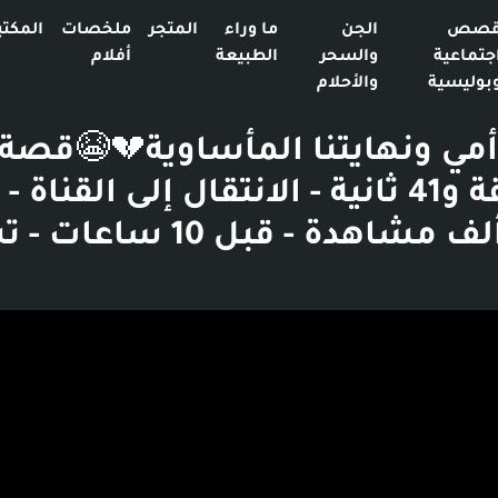
صص
الجن
ما وراء
المتجر
ملخصات
المكتب
جتماعية
والسحر
الطبيعة
أفلام
بوليسية
والأحلام
مي ونهايتنا المأساوية💔😭قصة 
فيوز - 1 ألف مشاهدة - قبل 0
بوست