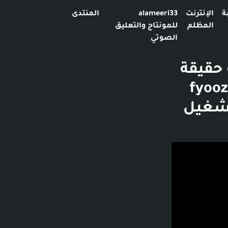
ة
الإنترنت
alameeri33
المنتدى
المظلم
للمونتاج والتعليق
الصوتي
حقيقة
- 52 دقيقة و41 ثانية - الانتقال إلى القناة - fyooz
1 ساعات - تشغيل