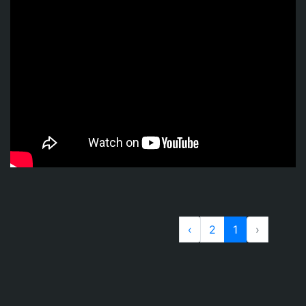
›
2
1
‹