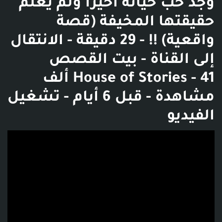
وجد حب حياته اخيراً ولم يعلم
حقيقتها المخيفة (قصة
واقعية) !! - 29 دقيقة - الانتقال
إلى القناة - بيت القصص
House of Stories - 41 ألف
مشاهدة - قبل 6 أيام - تشغيل
الفيديو
فديو توضيحي للبوست