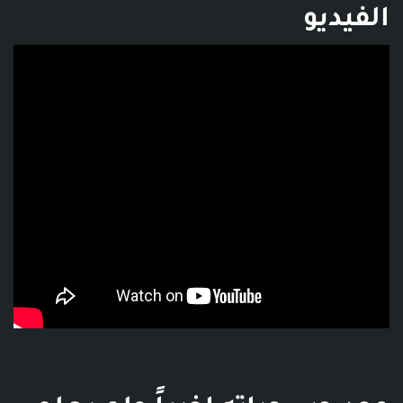
الفيديو
فديو توضيحي للبوست