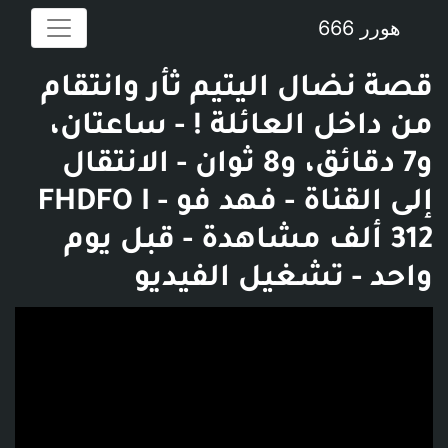
هورر 666
قصة نضال اليتيم ثأر وانتقام
من داخل العائلة ! - ساعتان،
و7 دقائق، و8 ثوان - الانتقال
إلى القناة - فهد فو FHDFO I -
312 ألف مشاهدة - قبل يوم
واحد - تشغيل الفيديو
فديو توضيحي للبوست