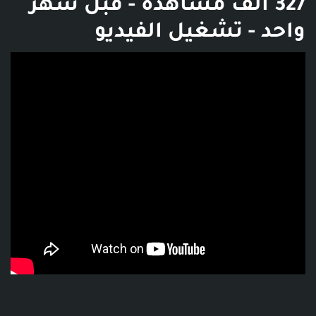
327 ألف مشاهدة - قبل شهر
واحد - تشغيل الفيديو
فديو توضيحي للبوست