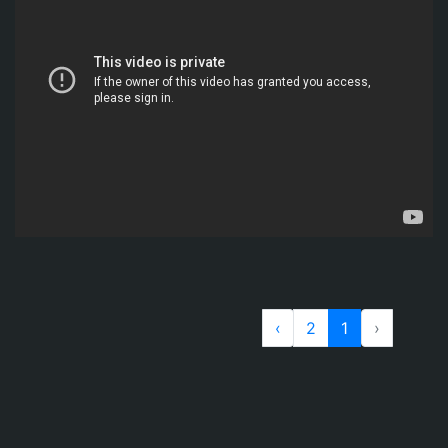
›
2
1
‹