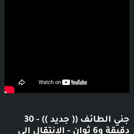
فديو توضيحي للبوست
جني الطائف (( جديد )) - 30
دقيقة و6 ثوان - الانتقال إلى