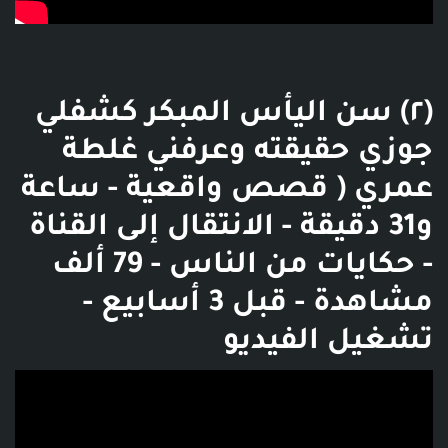
(٢) سن اليأس المبكر كشفلي
جوزي حقيقته وعرفني غلطة
عمري ( قصص واقعية - ساعة
و31 دقيقة - الانتقال إلى القناة
- حكايات من الناس - 79 ألف
مشاهدة - قبل 3 أسابيع -
تشغيل الفيديو
فديو توضيحي للبوست