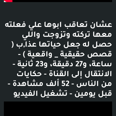
عشان تعاقب ابوها علي فعلته
معها تركته وتزوجت واللي
حصل له جعل حياتها عذا,ب (
قصص حقيقية _ واقعية ) -
ساعة، و27 دقيقة، و23 ثانية -
الانتقال إلى القناة - حكايات
من الناس - 52 ألف مشاهدة -
قبل يومين - تشغيل الفيديو
فديو توضيحي للبوست