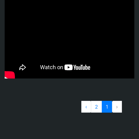
›
2
1
‹