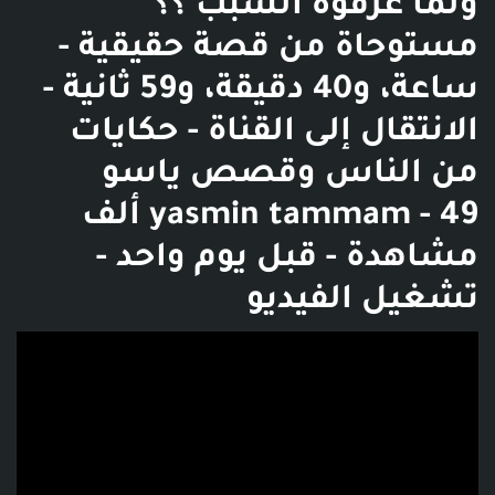
ولما عرفوه السبب ؟؟
مستوحاة من قصة حقيقية -
ساعة، و40 دقيقة، و59 ثانية -
الانتقال إلى القناة - ‫حكايات
من الناس وقصص ياسو
yasmin tammam - 49 ألف
مشاهدة - قبل يوم واحد -
تشغيل الفيديو
فديو توضيحي للبوست