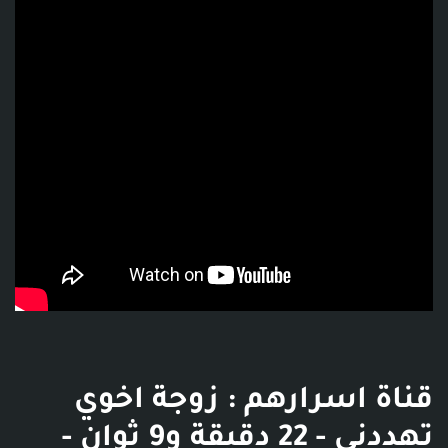
فديو توضيحي للبوست
قناة اسرارهم : زوجة اخوي
تهددني - 22 دقيقة و9 ثوان -