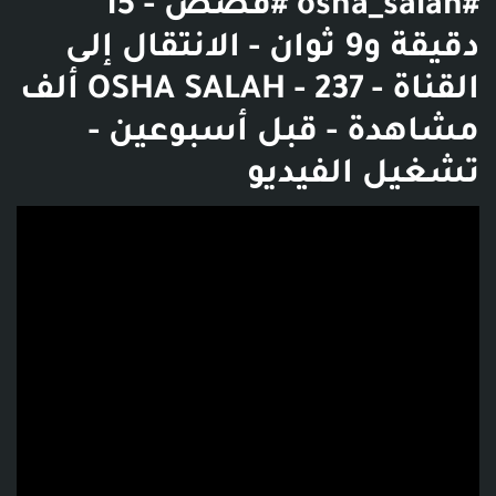
#osha_salah #قصص - 15
دقيقة و9 ثوان - الانتقال إلى
القناة - OSHA SALAH - 237 ألف
مشاهدة - قبل أسبوعين -
تشغيل الفيديو
فديو توضيحي للبوست