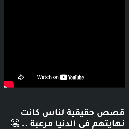
فديو توضيحي للبوست
قصص حقيقية لناس كانت
نهايتهم في الدنيا مرعبة .. 🥶