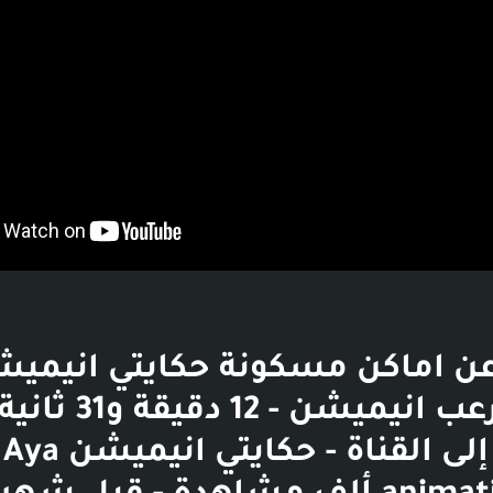
اماكن مسكونة حكايتي انيميش
قصص رعب انيميشن - 12 دقيقة و31
الانتقال إلى القناة - حكايتي انيميشن Aya