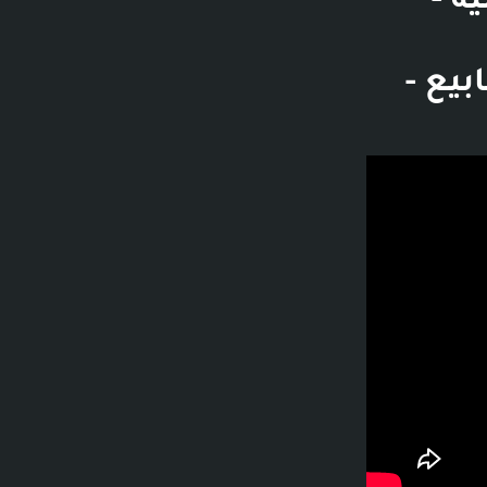
شن - 19 دقيقة و11 ثانية -
ف مشاهدة - قبل 4 أسابيع -