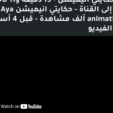
حقيقية حكايتي انيمي
الانتقال إلى القناة - حكايتي انيميشن Aya
animation - 214 أل
لفيديو
بوست