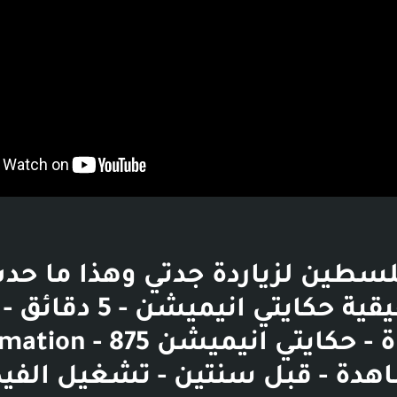
لسطين لزياردة جدتي وهذا ما حدث
قصة حقيقية حكايتي انيمي
إلى القناة - حكايتي انيميشن 75
دة - قبل سنتين - تشغيل الفيد