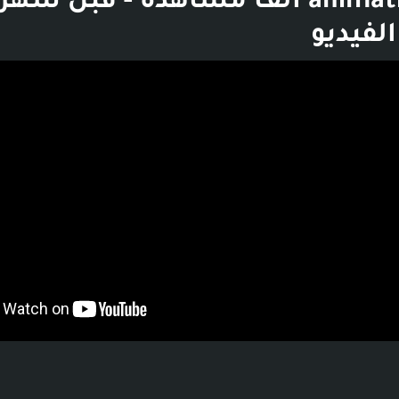
animation - 316 ألف مشاهدة - قبل شه
لفيديو
بوست