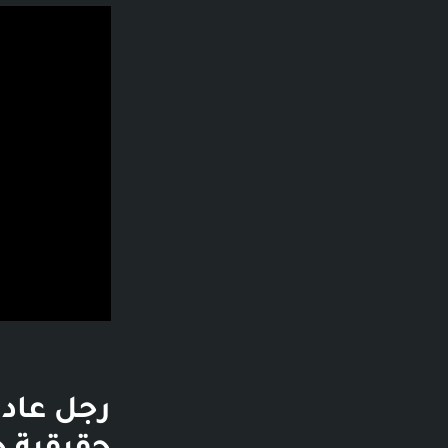
فديو توضيحي لل
رجل عاد 