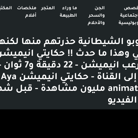
صص
الجن
ما وراء
المتجر
ملخصات
المكتب
جتماعية
والسحر
الطبيعة
أفلام
بوليسية
والأحلام
وبو الشيطانية حذرتهم منها لكنه
وهذا ما حدث !! حكايتي انيميشن
قصص رعب انيميشن - 22 دقيقة و7 ثوان
الانتقال إلى القناة - حكايتي انيميشن Aya
animation - 1.4 مليون مشاهدة - قبل 
لفيديو
بوست