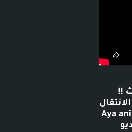
 !!
شن - 5 دقائق - الانتقال
Aya animation - 8
يو