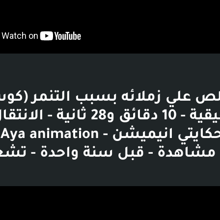
 علي زملائه بسبب التنمر (كوس
قصة حقيقية - 10 دقائق و28 ثانية - 
القناة - حكايتي انيميشن Aya animation -
لف مشاهدة - قبل سنة واحدة - تش
بوست