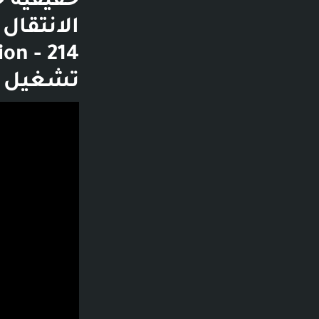
تشغيل ا
فديو توضيحي لل