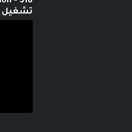
تشغيل ا
فديو توضيحي لل