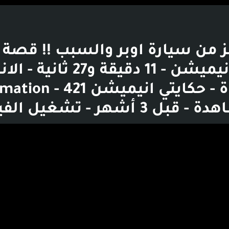
ز من سيارة اوبر والسبب !! قصة 
حكايتي انيميشن - 11 دقيقة و27 ثان
إلى القناة - حكايتي انيميشن 21
3 أشهر - تشغيل الفيديو
بوست