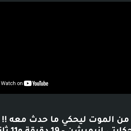
بوست
من الموت ليحكي ما حدث معه !!