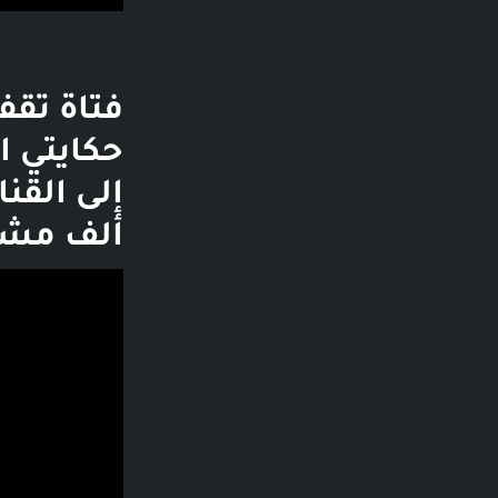
فتاة تقف
ألف مشاهدة - قبل 
فديو توضيحي لل