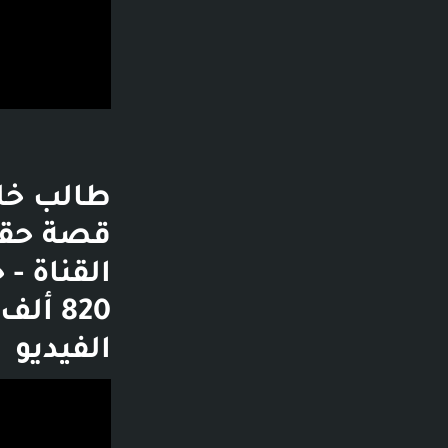
طالب خلص
820 أ
الفيديو
فديو توضيحي لل