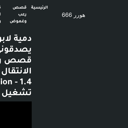
الرئيسية
قصص
ق
هورر 666
رعب
ا
وغموض
و
دمية لاب
يصدقوني 
تشغيل ا
فديو توضيحي لل