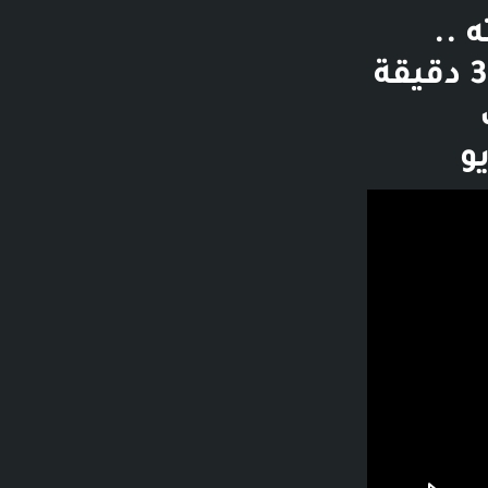
 ..
تفاصيل عجيبه .. ادخل اسمعها كامله - 36 دقيقة
8 ألف
و