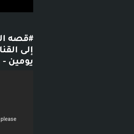
يومين - 
فديو توضيحي لل