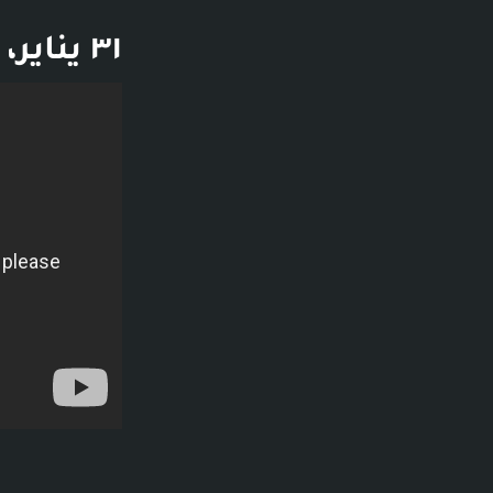
٣١ يناير، ٢٠٢٥
فديو توضيحي لل