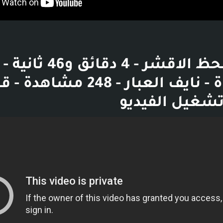
#قصه الحظ الاقشر - 4 د
إلى القناة - نايف العبار - 248 مشاهدة
تشغيل الفيديو
بوست