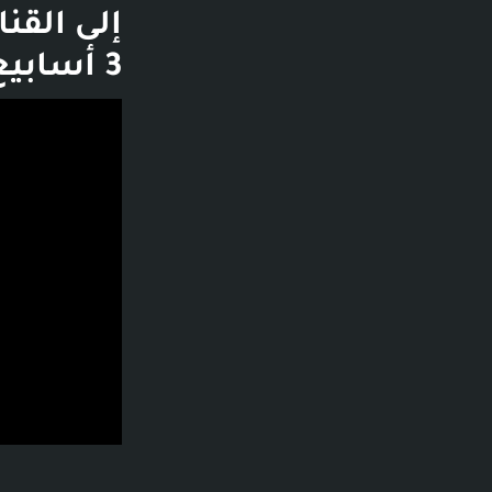
3 أسابيع - تشغيل الفيديو
فديو توضيحي لل