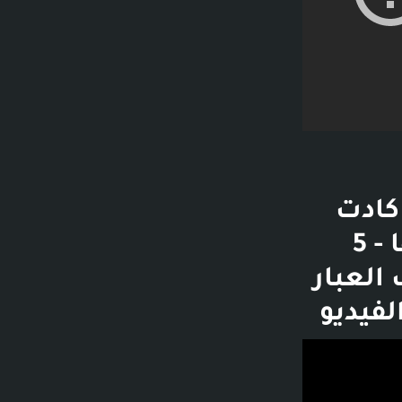
كادت
مع زوجها كيد سلمي .. ذكية جداً بطريقتها - 5
يف العبار