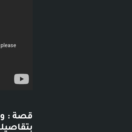
فديو توضيحي لل
قصة : وا