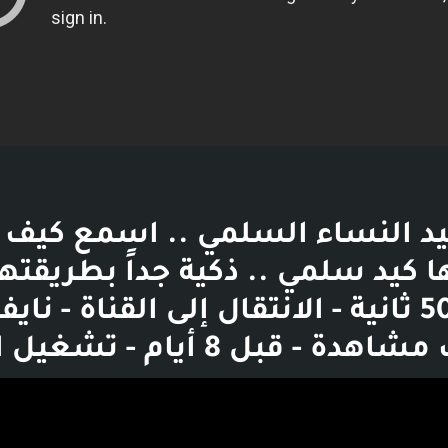
د النساء السلمي .. اسمع كيف 
دقائق و50 ثانية - الانتقال إلى القناة - نا
بوست