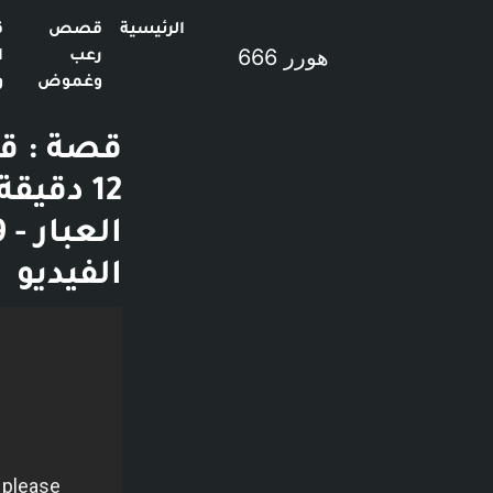
الرئيسية
قصص
ق
هورر 666
رعب
ا
وغموض
و
قصة : قل
الفيديو
فديو توضيحي لل