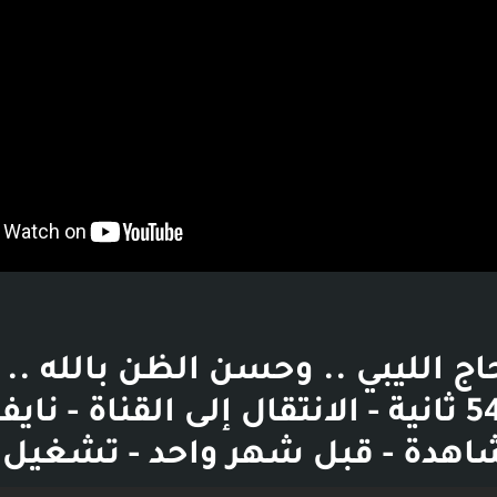
دقائق و54 ثانية - الانتقال إلى القناة - نا