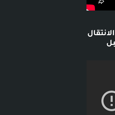
قائق و46 ثانية - الانتقال
 - قبل