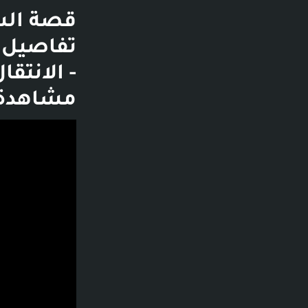
قصة الس
مشاهدة -
فديو توضيحي لل