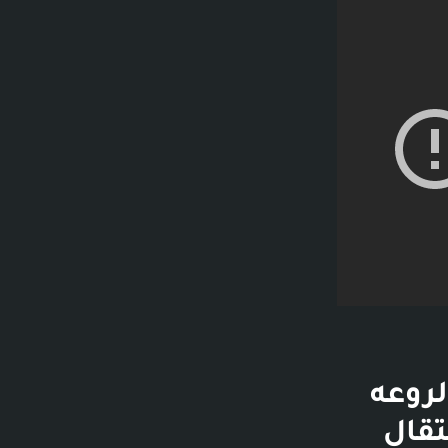
لروعه
ة - الانتقال