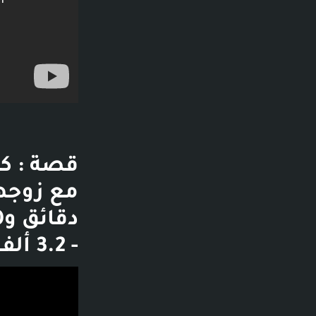
قصة : كي
- 3.2 ألف مشاهدة - قبل 8 أيام - تشغيل الفيديو
فديو توضيحي لل