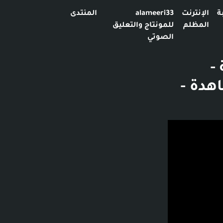
ة
الإنترنت
alameeri33
المنتدى
المظلم
للمونتاج والتعليق
الصوتي
 و27 ثانية -
Ro مليون مشاهدة -