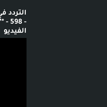
الفيديو
فديو توضيحي لل