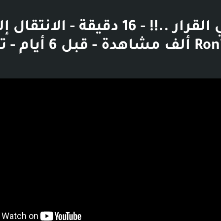
التردد في القرار ..!! - 16 دقيقة - الا
- Ron’* - 598 ألف مشاهدة
بوست