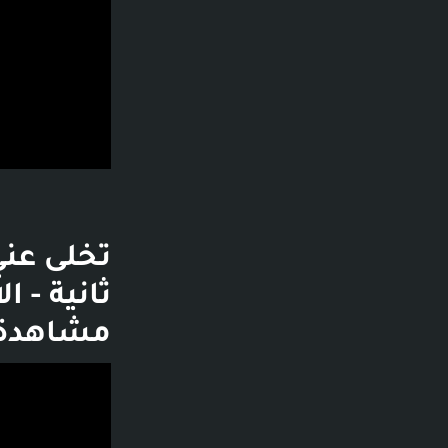
مشاهدة - قبل 10 أيام
فديو توضيحي لل