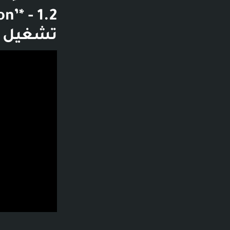
تشغيل ا
فديو توضيحي لل