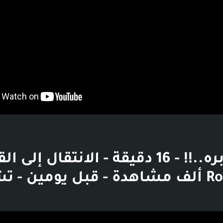
خطه مدبره..!! - 16 دقيقة - الانتقال إلى 
Ron’* - 362 ألف مشاهدة - قبل يومين -
بوست