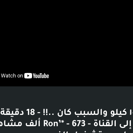
مشيت ١٠ كيلو والسبب كان ..!! - 18 د
الانتقال إلى القناة - Ron’* - 673