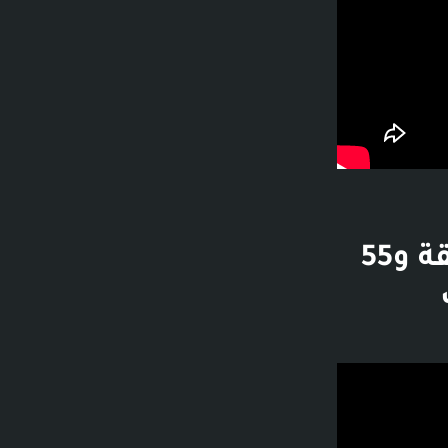
تخلى عني في اصعب الظروف ..!! - 18 دقيقة و55
R ألف