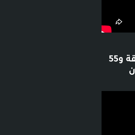
تخلى عني في اصعب الظروف ..!! - 18 دقيقة و55
Ron’ مليون