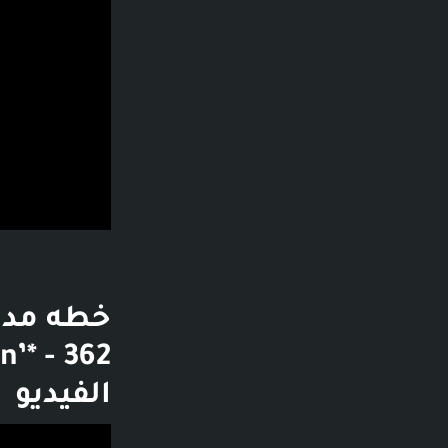
الفيديو
فديو توضيحي لل