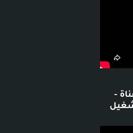
القناة -
 تشغيل