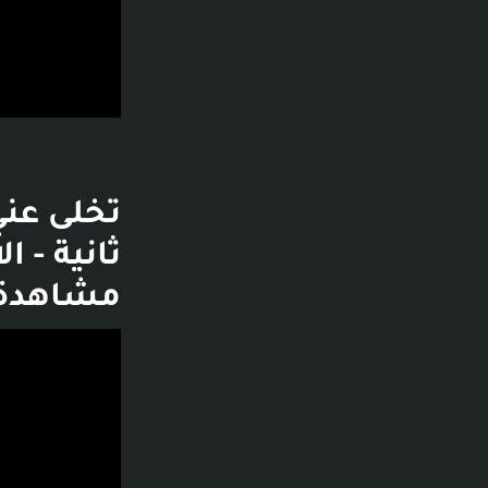
مشاهدة 
فديو توضيحي لل