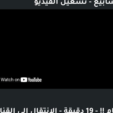
بوست
اختفاء تام !! - 19 دقيقة - الانتقال إلى القن