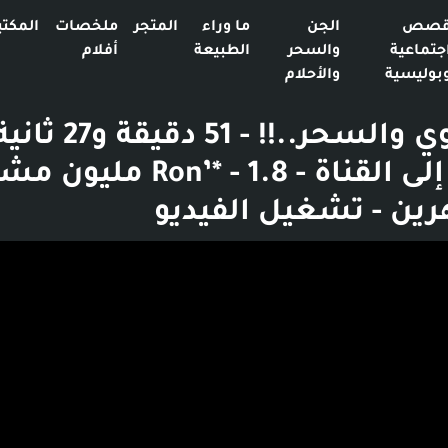
صص
الجن
ما وراء
المتجر
ملخصات
المكتب
جتماعية
والسحر
الطبيعة
أفلام
بوليسية
والأحلام
زوجة اخوي والسحر..!! - 51 دقيقة
الانتقال إلى القناة - n’* - 1.8
ين - تشغيل الفيديو
بوست