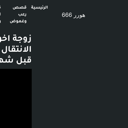
الرئيسية
قصص
ق
هورر 666
رعب
ا
وغموض
و
قبل شهر
فديو توضيحي لل