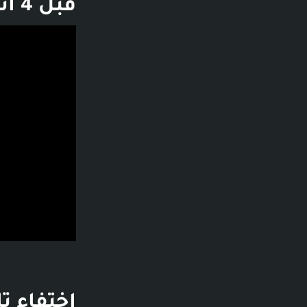
قبل 4 أسابيع - تشغيل الفيديو
فديو توضيحي لل