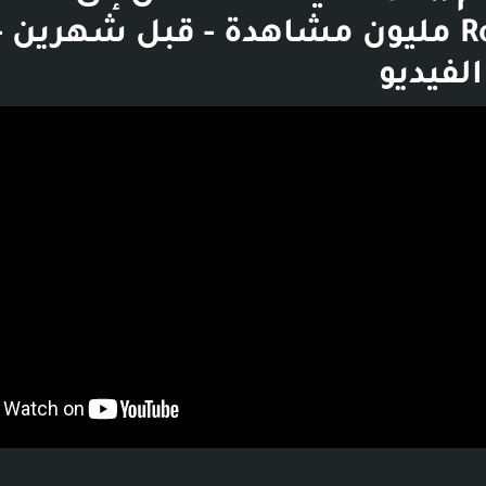
Ron’* - 1.2 مليون مشاهدة - قبل شهرين -
لفيديو
بوست