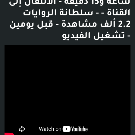
ساعة و15 دقيقة - الانتقال إلى
القناة - ‫سلطانة الروايات‬‎ -
2.2 ألف مشاهدة - قبل يومين
- تشغيل الفيديو
فديو توضيحي للبوست