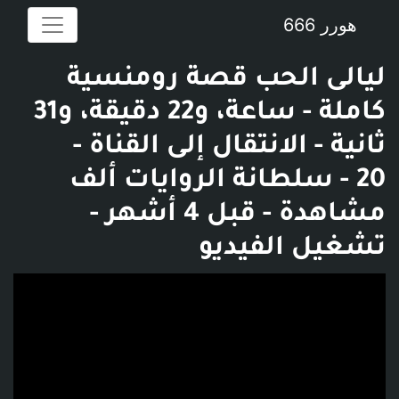
هورر 666
ليالى الحب قصة رومنسية
كاملة - ساعة، و22 دقيقة، و31
ثانية - الانتقال إلى القناة -
‫سلطانة الروايات‬‎ - 20 ألف
مشاهدة - قبل 4 أشهر -
تشغيل الفيديو
فديو توضيحي للبوست