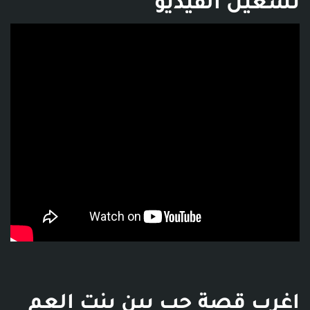
تشغيل الفيديو
فديو توضيحي للبوست
اغرب قصة حب بين بنت العم