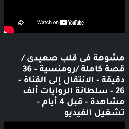
مشوهة فى قلب صعيدى /
قصة كاملة /رومنسية - 36
دقيقة - الانتقال إلى القناة -
‫سلطانة الروايات‬‎ - 26 ألف
مشاهدة - قبل 4 أيام -
تشغيل الفيديو
فديو توضيحي للبوست