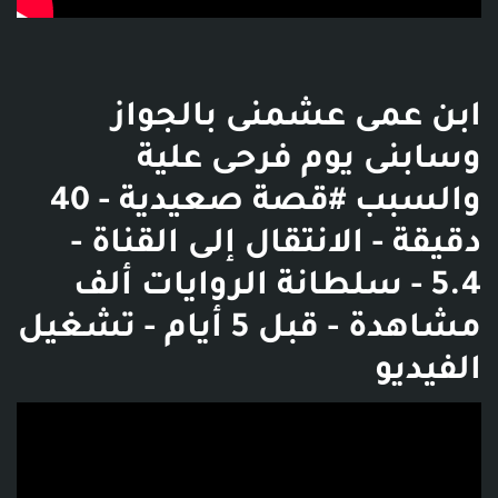
ابن عمى عشمنى بالجواز
وسابنى يوم فرحى علية
والسبب #قصة صعيدية - 40
دقيقة - الانتقال إلى القناة -
‫سلطانة الروايات‬‎ - 5.4 ألف
مشاهدة - قبل 5 أيام - تشغيل
الفيديو
فديو توضيحي للبوست