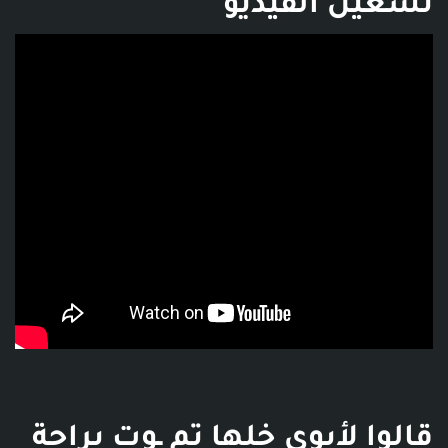
تشغيل الفيديو
فديو توضيحي للبوست
قالوا لأبوي خلها تم ـوت براحة