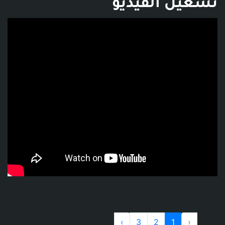
تشغيل الفيديو
فديو توضيحي للبوست
›
3
2
1
‹