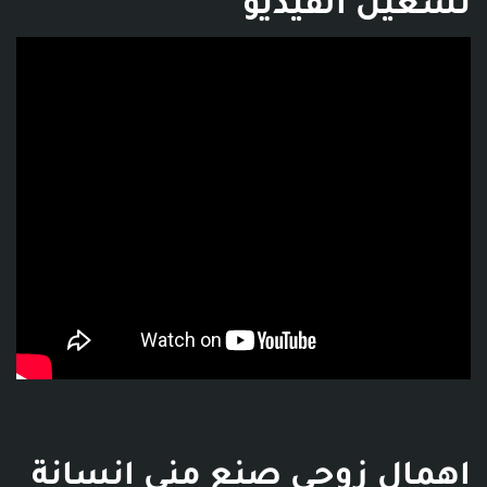
تشغيل الفيديو
فديو توضيحي للبوست
اهمال زوجي صنع مني انسانة