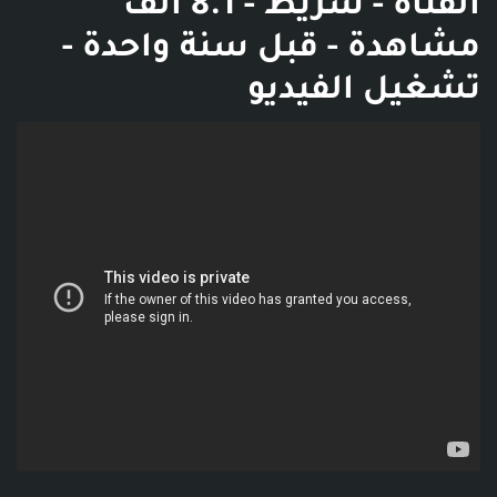
القناة - شريط - 8.1 ألف
مشاهدة - قبل سنة واحدة -
تشغيل الفيديو
فديو توضيحي للبوست