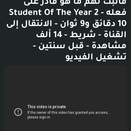
فأثبت لهم ما هو قادر على
فعله Student Of The Year 2 -
10 دقائق و9 ثوان - الانتقال إلى
القناة - شريط - 14 ألف
مشاهدة - قبل سنتين -
تشغيل الفيديو
فديو توضيحي للبوست