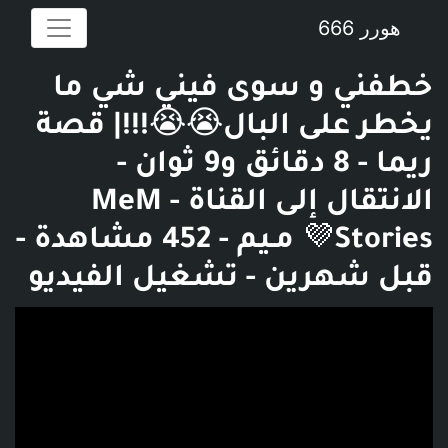
هورر 666
خطفني و سوى فيني شي ما
يخطر على البال😭😭!!!| قصة
ريما - 8 دقائق و9 ثوان -
الانتقال إلى القناة - MeM
Stories💜 مـيم - 452 مشاهدة -
قبل شهرين - تشغيل الفيديو
فديو توضيحي للبوست