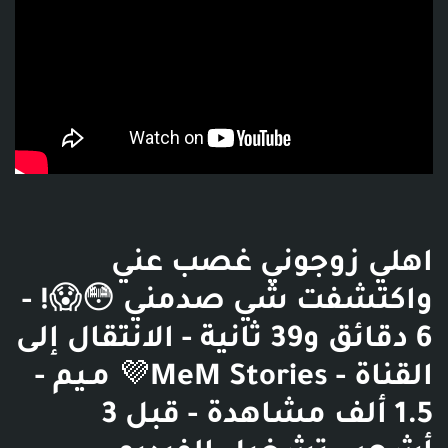
اهلي زوجوني غصب عني
واكتشفت شي صدمني 😳😱! -
6 دقائق و39 ثانية - الانتقال إلى
القناة - MeM Stories💜 مـيم -
1.5 ألف مشاهدة - قبل 3