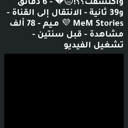
واكتشفت؟؟!😔💔 - 6 دقائق
و39 ثانية - الانتقال إلى القناة -
MeM Stories 💜 مـيم - 78 ألف
مشاهدة - قبل سنتين -
تشغيل الفيديو
فديو توضيحي للبوست