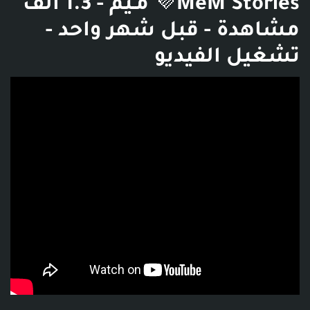
MeM Stories💜 مـيم - 1.3 ألف
مشاهدة - قبل شهر واحد -
تشغيل الفيديو
فديو توضيحي للبوست