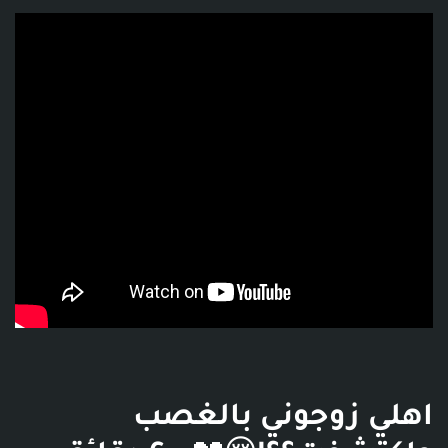
فديو توضيحي للبوست
اهلي زوجوني بالغصب