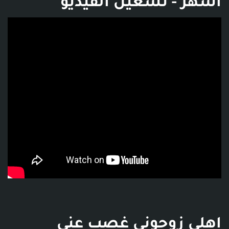
أشهر - تشغيل الفيديو
فديو توضيحي للبوست
اهلي زوجوني غصب عني