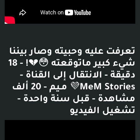
تعرفت عليه وحبيته وصار بيننا
شيء كبير ماتوقعته 😳💔! - 18
دقيقة - الانتقال إلى القناة -
MeM Stories💜 مـيم - 20 ألف
مشاهدة - قبل سنة واحدة -
تشغيل الفيديو
فديو توضيحي للبوست