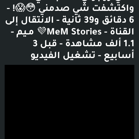
واكتشفت شي صدمني 😳😱! -
6 دقائق و39 ثانية - الانتقال إلى
القناة - MeM Stories💜 مـيم -
1.1 ألف مشاهدة - قبل 3
أسابيع - تشغيل الفيديو
فديو توضيحي للبوست